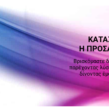
ΚΑΤΑ
Η ΠΡΟΣ
Βρισκόμαστε δί
παρέχοντας λύσ
δίνοντας έμ