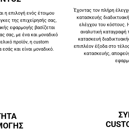
Έχοντας τον πλήρη έλεγχο
αι η επιλογή ενός έτοιμου
κατασκευής διαδικτυακή
άγκες της επιχείρησής σας,
ελέγχου του κόστους. Η
ακής εφαρμογής βασίζεται
αναλυτική καταγραφή τ
ας σας, με ένα και μοναδικό
κατασκευή διαδικτυακή
τελικό προϊόν, η custom
επιπλέον έξοδα στο τέλο
 εσάς και είναι μοναδικό.
κατασκευής, αποφεύγ
εφαρμ
Σ
ΤΗΤΑ
CUST
ΜΟΓΗΣ