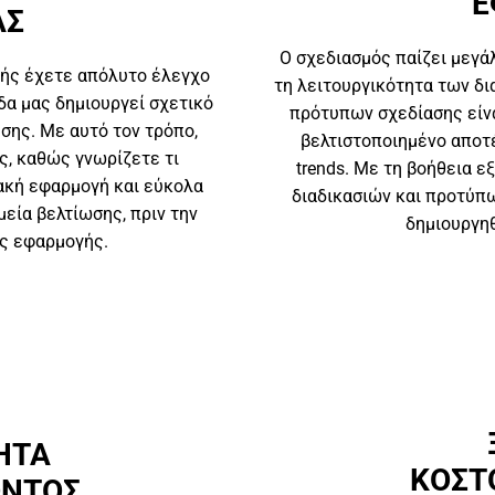
Ε
ΑΣ
Ο σχεδιασμός παίζει μεγά
γής έχετε απόλυτο έλεγχο
τη λειτουργικότητα των δι
άδα μας δημιουργεί σχετικό
πρότυπων σχεδίασης είνα
σης. Με αυτό τον τρόπο,
βελτιστοποιημένο αποτ
ς, καθώς γνωρίζετε τι
trends. Με τη βοήθεια 
ακή εφαρμογή και εύκολα
διαδικασιών και προτύπ
εία βελτίωσης, πριν την
δημιουργηθ
ής εφαρμογής.
ΗΤΑ
ΚΟΣΤ
ΟΝΤΟΣ