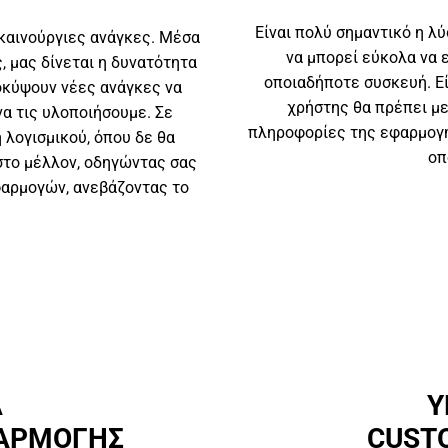
Είναι πολύ σημαντικό η λύ
καινούργιες ανάγκες. Μέσα
να μπορεί εύκολα να ε
 μας δίνεται η δυνατότητα
οποιαδήποτε συσκευή. Εί
οκύψουν νέες ανάγκες να
χρήστης θα πρέπει μ
α τις υλοποιήσουμε. Σε
πληροφορίες της εφαρμογής
 λογισμικού, όπου δε θα
οπ
στο μέλλον, οδηγώντας σας
αρμογών, ανεβάζοντας το
Α
Υ
ΦΑΡΜΟΓΗΣ
CUST