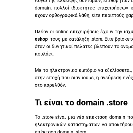
Λόγω της έλλειψης σύντομων, επιθυμητών ο
domain, πολλοί ιδιοκτήτες επιχειρήσεων 
έχουν ορθογραφικά λάθη, είτε περιττούς χαρ
Πλέον οι online επιχειρήσεις έχουν την ισ
eshop
τους με κατάληξη .store. Είτε βρίσκετ
όταν οι δυνητικοί πελάτες βλέπουν το όνομα
πουλάει.
Με το ηλεκτρονικό εμπόριο να εξελίσσεται,
στην εποχή που διανύουμε, η ανεύρεση ενός
στο παρελθόν.
Τι είναι το domain .store
Το .store είναι μια νέα επέκταση domain π
ηλεκτρονικών καταστημάτων να αποκτήσουν
επέκταση domain .store.