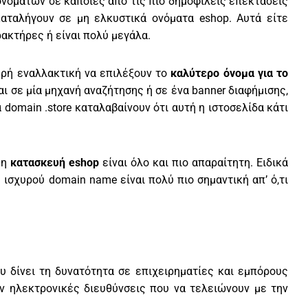
νομάτων σε κάποιες από τις πιο δημοφιλείς επεκτάσεις
καταλήγουν σε μη ελκυστικά ονόματα eshop. Αυτά είτε
ακτήρες ή είναι πολύ μεγάλα.
χυρή εναλλακτική να επιλέξουν το
καλύτερο όνομα για το
αι σε μία μηχανή αναζήτησης ή σε ένα banner διαφήμισης,
 domain .store καταλαβαίνουν ότι αυτή η ιστοσελίδα κάτι
 η
κατασκευή eshop
είναι όλο και πιο απαραίτητη. Ειδικά
 ισχυρού domain name είναι πολύ πιο σημαντική απ’ ό,τι
ου δίνει τη δυνατότητα σε επιχειρηματίες και εμπόρους
 ηλεκτρονικές διευθύνσεις που να τελειώνουν με την